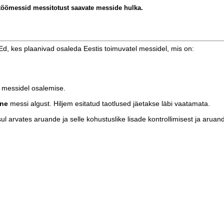
sitöömessid messitotust saavate messide hulka.
Ed, kes plaanivad osaleda Eestis toimuvatel messidel, mis on:
i messidel osalemise.
nne
messi algust. Hiljem esitatud taotlused jäetakse läbi vaatamata.
 arvates aruande ja selle kohustuslike lisade kontrollimisest ja aruand