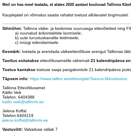
Meil on hea meel teatada, et alates 2020 aastast kuuluvad Tallinna Kä
Kauplejatel on võimalus saada rahalist toetust allolevatel tingimustel:
Sihtrühm:
Tallinna väike- ja keskmise suurusega ettevõtetted ning FI
a) suunatud ärikontaktide loomisele;
b) uute turustuskanalite leidmisele;
c) müügi edendamisele.
Eesmärk:
toetada ja arendada väikeettevõtluse arengut Tallinnas läb
Taotlus esitatakse
ettevõtlusametile vähemalt
21 kalendripäeva e
Toetus kantakse
toetuse saaja pangakontole 21 kalendripäeva jooksul
Täpsem info:
https://www.tallinn.ee/ettevotjale/Teenus-Messitoetus
Tallinna Ettevõtlusamet
Kätlin Veik
Telefon: 6404388
katlin.veik@tallinnlv.ee
Jelena Koffal
Telefon:6404219
jelena.koffal@tallinnlv.ee
Vastuvõtt:
Vabaduse väljak 7