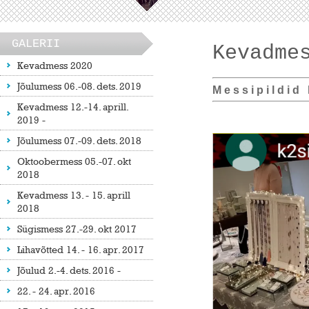
GALERII
Kevadme
Kevadmess 2020
Jõulumess 06.-08. dets. 2019
M e s s i p i l d i d l
Kevadmess 12.-14. aprill.
2019 -
Jõulumess 07.-09. dets. 2018
Oktoobermess 05.-07. okt
2018
Kevadmess 13. - 15. aprill
2018
Sügismess 27.-29. okt 2017
Lihavõtted 14. - 16. apr. 2017
Jõulud 2.-4. dets. 2016 -
22. - 24. apr. 2016