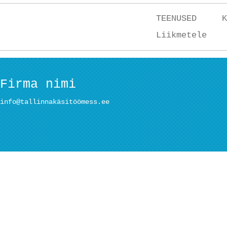
TEENUSED
K
Liikmetele
Firma nimi
info@tallinnakäsitöömess.ee