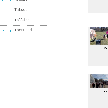
Taksod
Tallinn
Toetused
4v
7v