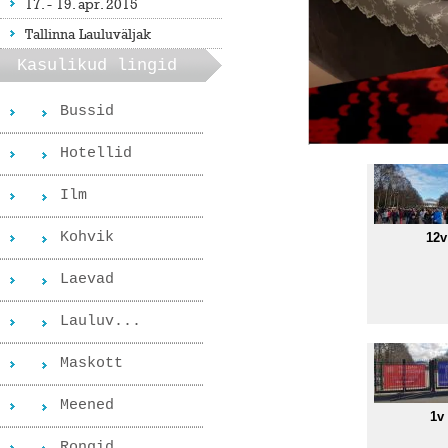
17. - 19. apr. 2015
Tallinna Lauluväljak
Kasulikud lingid
Bussid
Hotellid
Ilm
Kohvik
12v
Laevad
Lauluv...
Maskott
Meened
1v
Rongid