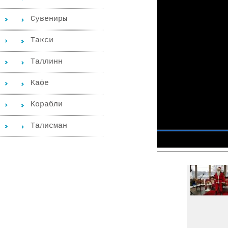
Сувениры
Такси
Таллинн
Kафе
Kорабли
Tалисман