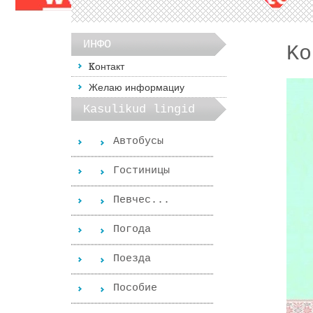
ИНФО
Kо
Kонтакт
Желаю информациу
Kasulikud lingid
Автобусы
Гостиницы
Певчес...
Погода
Поезда
Пособиe