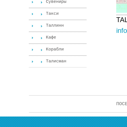
Сувениры
Такси
TA
Таллинн
inf
Kафе
Kорабли
Tалисман
ПОС