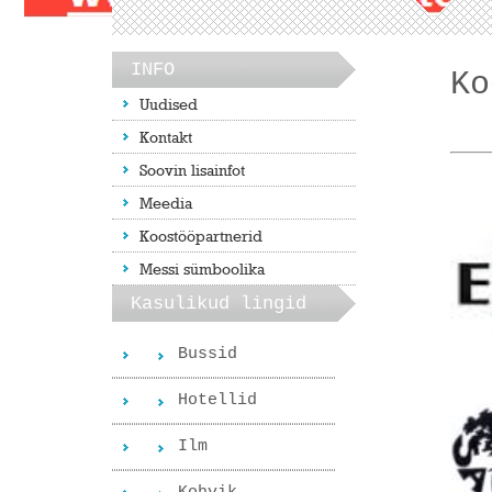
INFO
Ko
Uudised
Kontakt
Soovin lisainfot
Meedia
Koostööpartnerid
Messi sümboolika
Kasulikud lingid
Bussid
Hotellid
Ilm