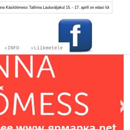
äsitöömess Tallinna Lauluväljakul 15. - 17. aprill on edasi lükatud. Järgmis
INFO
Liikmetele