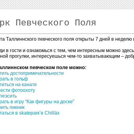
рк Певческого Поля
та Таллиннского певческого поля открыты 7 дней в неделю и
ди в гости и ознакомься с тем, чем интересным можно здесь
ной прогулки, интересуешься чем-то захватывающим – доб
аллиннском певческом поле можно:
тить достопримечательности
рать в гольф
титься на канате
ести фотоохоту
пеэсить
рать в игру “Как фигуры на доске”
оить пикник
аться в skateparк’е Chilläx